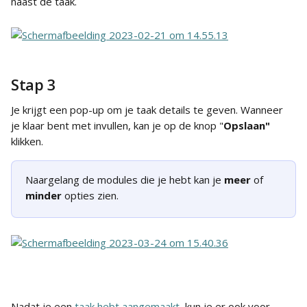
naast de taak.
Stap 3
Je krijgt een pop-up om je taak details te geven. Wanneer 
je klaar bent met invullen, kan je op de knop "
Opslaan"
klikken.
Naargelang de modules die je hebt kan je 
meer
 of 
minder
 opties zien.
Nadat je een 
taak hebt aangemaakt
, kun je er ook voor 